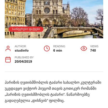
ᲡᲐᲘᲜᲢᲔᲠᲔᲡᲝ ᲤᲐᲥᲢᲔᲑᲘ
AUTHOR
READING
VIEWS
studinfo
6 min
740
PUBLISHED BY
20/04/2019
პარიზის ღვთისმშობლის ტაძარი სახალხო კულტურაში
უკვდავყო ვიქტორ ჰიუგომ თავის გოთიკურ რომანში
„პარიზის ღვთისმშობლის ტაძარი“. ნაწარმოებზე
გადაღებულია „დისნეის“ ფილმიც.