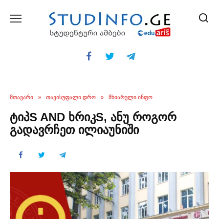
Skip
to
content
ᲛᲗᲐᲕᲐᲠᲘ
»
ᲗᲐᲕᲘᲡᲣᲤᲐᲚᲘ ᲓᲠᲝ
»
ᲛᲮᲘᲐᲠᲣᲚᲘ ᲘᲜᲤᲝ
ტიპS AND ხრიკS, ანუ როგორ
გადავრჩეთ ილიაუნიში