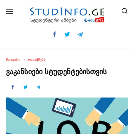
Skip
to
content
ᲛᲗᲐᲕᲐᲠᲘ
»
ᲓᲐᲡᲐᲥᲛᲔᲑᲐ
ვაკანსიები სტუდენტებისთვის