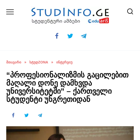
Skip
to
content
ᲛᲗᲐᲕᲐᲠᲘ
»
ᲡᲢᲣᲓZONA
»
ᲘᲜᲢᲔᲠᲕᲘᲣ
“პროფესიონალიზმის გაცილებით
მაღალი დონე დამხვდა
უნივერსიტეტში” – ქართველი
სტუდენტი უნგრეთიდან