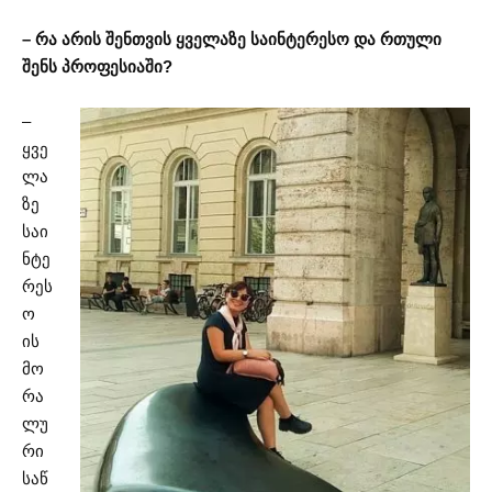
– რა არის შენთვის ყველაზე საინტერესო და რთული
შენს პროფესიაში?
–
ყვე
ლა
ზე
საი
ნტე
რეს
ო
ის
მო
რა
ლუ
რი
საწ