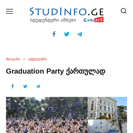
Skip
to
content
ᲛᲗᲐᲕᲐᲠᲘ
»
ᲐᲥᲢᲣᲐᲚᲣᲠᲘ
Graduation Party ქართულად