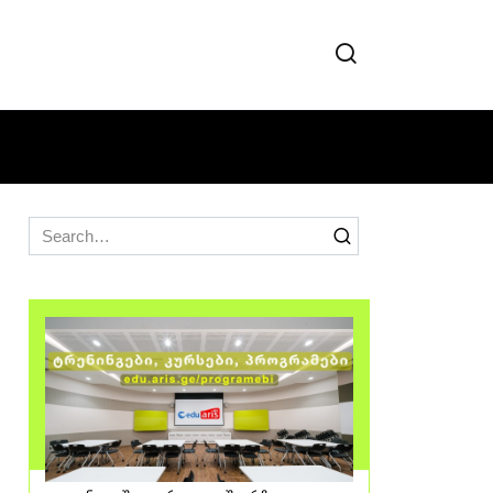
Search
for: