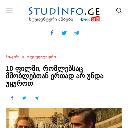
Skip
to
content
ᲛᲗᲐᲕᲐᲠᲘ
»
ᲗᲐᲕᲘᲡᲣᲤᲐᲚᲘ ᲓᲠᲝ
10 ფილმი, რომლებსაც
მშობლებთან ერთად არ უნდა
უყუროთ