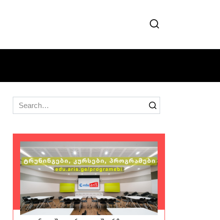
Search
for: