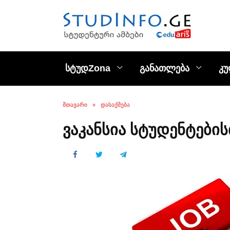
Skip
to
content
სტუდZona
განათლება
კ
ᲛᲗᲐᲕᲐᲠᲘ
»
ᲓᲐᲡᲐᲥᲛᲔᲑᲐ
ვაკანსია სტუდენტები