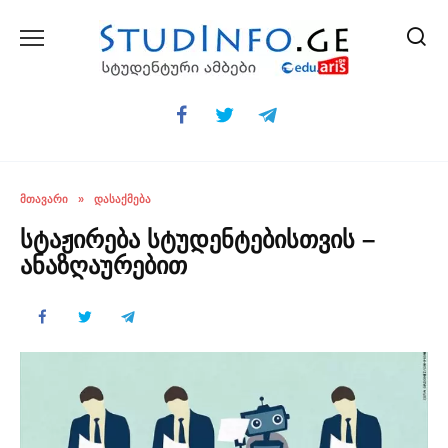
Skip
to
content
ᲛᲗᲐᲕᲐᲠᲘ
»
ᲓᲐᲡᲐᲥᲛᲔᲑᲐ
სტაჟირება სტუდენტებისთვის –
ანაზღაურებით