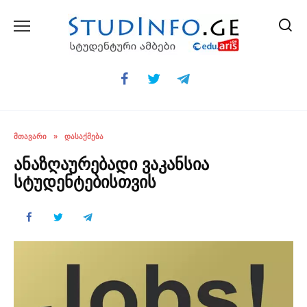
Skip
to
content
ᲛᲗᲐᲕᲐᲠᲘ
»
ᲓᲐᲡᲐᲥᲛᲔᲑᲐ
ანაზღაურებადი ვაკანსია
სტუდენტებისთვის