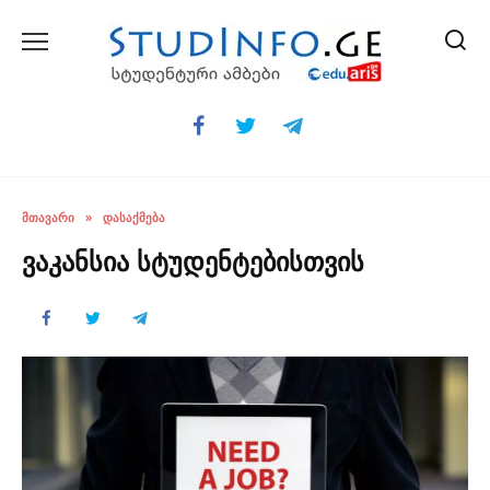
Skip
to
content
ᲛᲗᲐᲕᲐᲠᲘ
»
ᲓᲐᲡᲐᲥᲛᲔᲑᲐ
ვაკანსია სტუდენტებისთვის