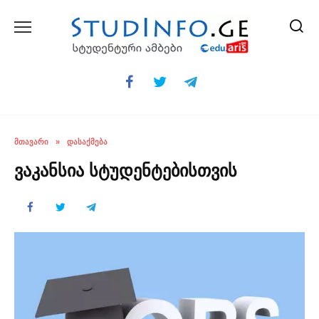
Skip
to
content
ᲛᲗᲐᲕᲐᲠᲘ
»
ᲓᲐᲡᲐᲥᲛᲔᲑᲐ
ვაკანსია სტუდენტებისთვის