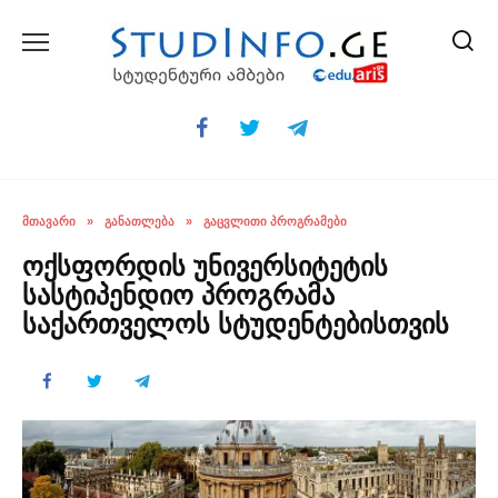
Skip
to
content
ᲛᲗᲐᲕᲐᲠᲘ
»
ᲒᲐᲜᲐᲗᲚᲔᲑᲐ
»
ᲒᲐᲪᲕᲚᲘᲗᲘ ᲞᲠᲝᲒᲠᲐᲛᲔᲑᲘ
ოქსფორდის უნივერსიტეტის
სასტიპენდიო პროგრამა
საქართველოს სტუდენტებისთვის