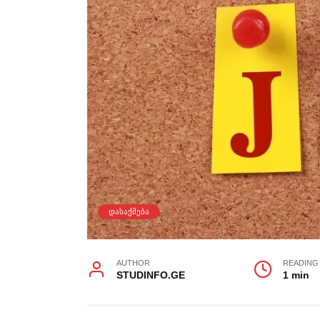
ᲓᲐᲡᲐᲥᲛᲔᲑᲐ
AUTHOR
READING
STUDINFO.GE
1 min