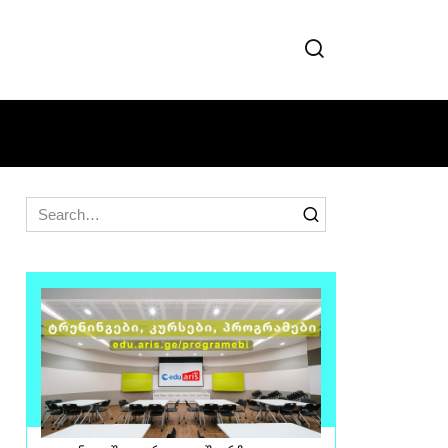
Search
for: