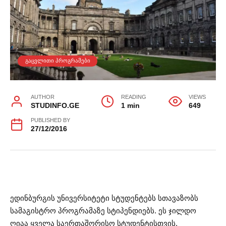
ᲒᲐᲪᲕᲚᲘᲗᲘ ᲞᲠᲝᲒᲠᲐᲛᲔᲑᲘ
AUTHOR
READING
VIEWS
STUDINFO.GE
1 min
649
PUBLISHED BY
27/12/2016
ედინბურგის უნივერსიტეტი სტუდენტებს სთავაზობს
სამაგისტრო პროგრამაზე სტიპენდიებს. ეს ჯილდო
ღიაა ყველა საერთაშორისო სტუდენტისთვის,