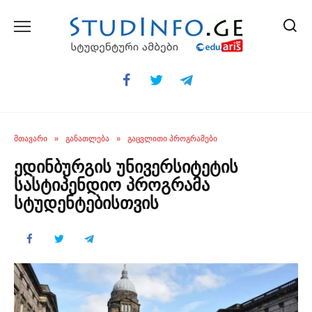
Skip
to
content
ᲛᲗᲐᲕᲐᲠᲘ
»
ᲒᲐᲜᲐᲗᲚᲔᲑᲐ
»
ᲒᲐᲪᲕᲚᲘᲗᲘ ᲞᲠᲝᲒᲠᲐᲛᲔᲑᲘ
ედინბურგის უნივერსიტეტის
სასტიპენდიო პროგრამა
სტუდენტებისთვის