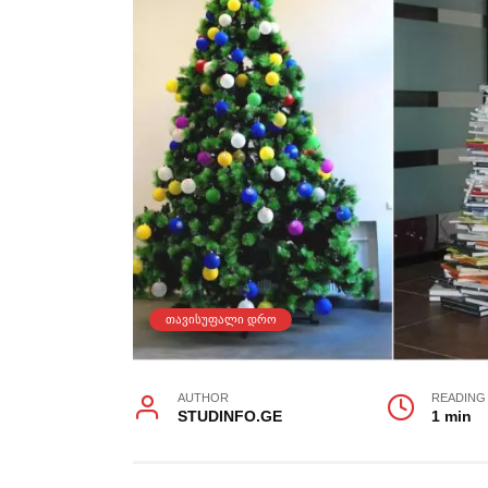
ᲗᲐᲕᲘᲡᲣᲤᲐᲚᲘ ᲓᲠᲝ
AUTHOR
READING
STUDINFO.GE
1 min