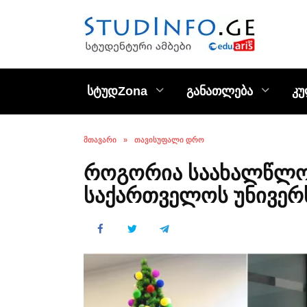
Skip
to
content
სტუდZona
განათლება
კ
ᲛᲗᲐᲕᲐᲠᲘ
»
ᲗᲐᲕᲘᲡᲣᲤᲐᲚᲘ ᲓᲠᲝ
როგორია საახალწლ
საქართველოს უნივერ