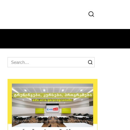
Search
for: