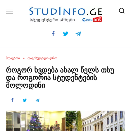
Skip
to
content
ᲛᲗᲐᲕᲐᲠᲘ
»
ᲗᲐᲕᲘᲡᲣᲤᲐᲚᲘ ᲓᲠᲝ
როგორ ხვდება ახალ წელს თსუ
და როგორია სტუდენტების
მოლოდინი