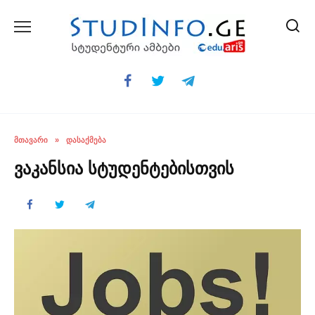
Skip
to
content
ᲛᲗᲐᲕᲐᲠᲘ
»
ᲓᲐᲡᲐᲥᲛᲔᲑᲐ
ვაკანსია სტუდენტებისთვის