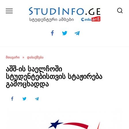
Skip
to
content
ᲛᲗᲐᲕᲐᲠᲘ
»
ᲓᲐᲡᲐᲥᲛᲔᲑᲐ
აშშ-ის საელჩოში
სტუდენტებისთვის სტაჟირება
გამოცხადდა