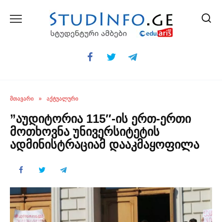
Skip
to
content
ᲛᲗᲐᲕᲐᲠᲘ
»
ᲐᲥᲢᲣᲐᲚᲣᲠᲘ
”აუდიტორია 115″-ის ერთ-ერთი
მოთხოვნა უნივერსიტეტის
ადმინისტრაციამ დააკმაყოფილა