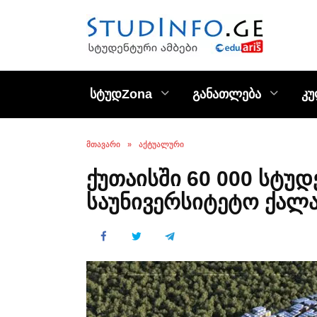
Skip
to
content
სტუდZona
განათლება
კ
ᲛᲗᲐᲕᲐᲠᲘ
»
ᲐᲥᲢᲣᲐᲚᲣᲠᲘ
ქუთაისში 60 000 სტუ
საუნივერსიტეტო ქალა