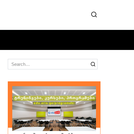
Search
for: