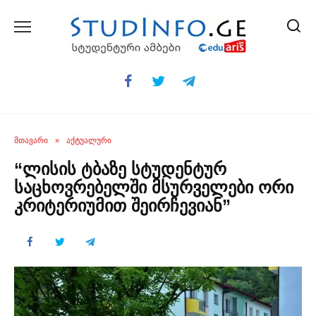
Skip
to
content
ᲛᲗᲐᲕᲐᲠᲘ
»
ᲐᲥᲢᲣᲐᲚᲣᲠᲘ
“ლისის ტბაზე სტუდენტურ
საცხოვრებელში მსურველები ორი
კრიტერიუმით შეირჩევიან”