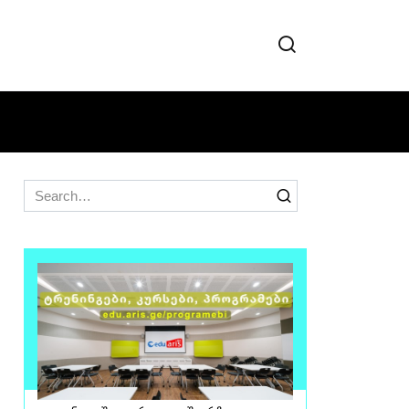
Search
for: