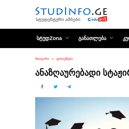
Skip
to
content
სტუდZona
განათლება
კ
ᲛᲗᲐᲕᲐᲠᲘ
»
ᲓᲐᲡᲐᲥᲛᲔᲑᲐ
ანაზღაურებადი სტაჟი