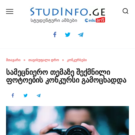
Skip
to
content
ᲛᲗᲐᲕᲐᲠᲘ
»
ᲗᲐᲕᲘᲡᲣᲤᲐᲚᲘ ᲓᲠᲝ
»
ᲙᲝᲜᲙᲣᲠᲡᲔᲑᲘ
სამეცნიერო თემაზე შექმნილი
ფოტოების კონკურსი გამოცხადდა