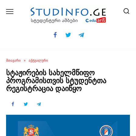
Skip
to
content
ᲛᲗᲐᲕᲐᲠᲘ
»
ᲐᲥᲢᲣᲐᲚᲣᲠᲘ
სტაჟირების სახელმწიფო
პროგრამისთვის სტუდენტთა
რეგისტრაცია დაიწყო