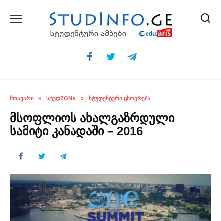
Skip
to
content
ᲛᲗᲐᲕᲐᲠᲘ
»
ᲡᲢᲣᲓZONA
»
ᲡᲢᲣᲓᲔᲜᲢᲣᲠᲘ ᲪᲮᲝᲕᲠᲔᲑᲐ
მსოფლიოს ახალგაზრდული
სამიტი კანადაში – 2016