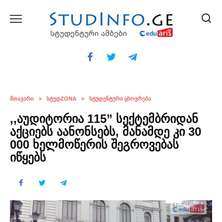
Skip
to
content
ᲛᲗᲐᲕᲐᲠᲘ
»
ᲡᲢᲣᲓZONA
»
ᲡᲢᲣᲓᲔᲜᲢᲣᲠᲘ ᲪᲮᲝᲕᲠᲔᲑᲐ
,,აუდიტორია 115” სექტემბრიდან
აქციებს აანონსებს, მანამდე კი 30
000 ხელმოწერის შეგროვებას
იწყებს