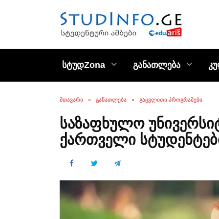
Skip
to
content
სტუდZona
განათლება
კ
ᲛᲗᲐᲕᲐᲠᲘ
»
ᲒᲐᲜᲐᲗᲚᲔᲑᲐ
»
ᲒᲐᲪᲕᲚᲘᲗᲘ ᲞᲠᲝᲒᲠᲐᲛᲔᲑᲘ
საზაფხულო უნივერსი
ქართველი სტუდენტებ