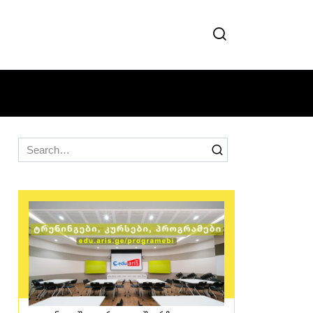
Search
for: