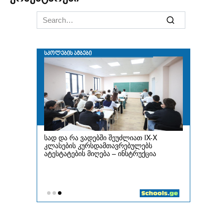
Search
for: