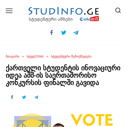
Skip
to
content
ᲛᲗᲐᲕᲐᲠᲘ
»
ᲡᲢᲣᲓZONA
»
ᲡᲢᲣᲓᲔᲜᲢᲣᲠᲘ ᲨᲔᲛᲝᲥᲛᲔᲓᲔᲑᲐ
ქართველი სტუდენტის ინოვაციური
იდეა აშშ-ის საერთაშორისო
კონკურსის ფინალში გავიდა