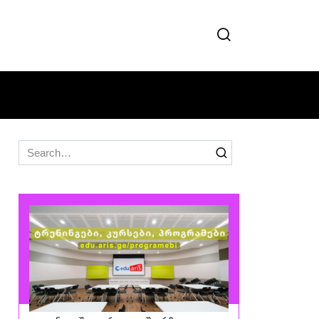
Search
for: