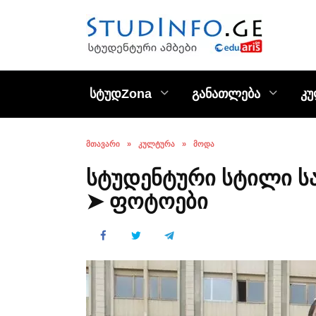
Skip
to
content
სტუდZona
განათლება
კ
ᲛᲗᲐᲕᲐᲠᲘ
»
ᲙᲣᲚᲢᲣᲠᲐ
»
ᲛᲝᲓᲐ
სტუდენტური სტილი ს
➤ ფოტოები