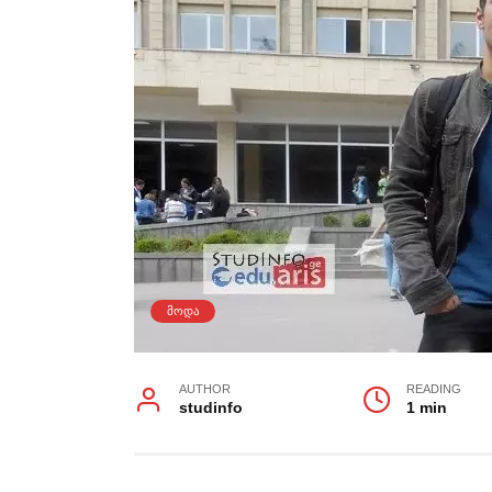
ᲛᲝᲓᲐ
AUTHOR
READING
studinfo
1 min