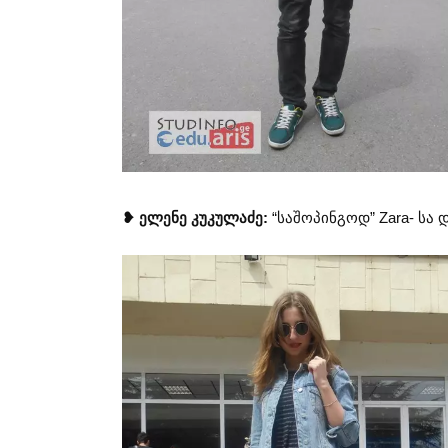
❥ ელენე კუკულაძე:
“საშოპინგოდ” Zara- სა 