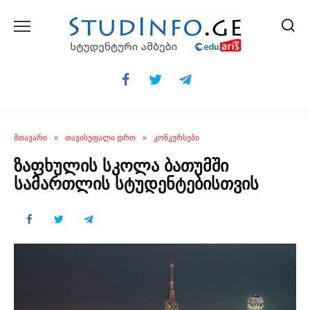
Skip
to
content
ᲛᲗᲐᲕᲐᲠᲘ
»
ᲗᲐᲕᲘᲡᲣᲤᲐᲚᲘ ᲓᲠᲝ
»
ᲙᲝᲜᲙᲣᲠᲡᲔᲑᲘ
ზაფხულის სკოლა ბათუმში
სამართლის სტუდენტებისთვის