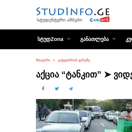
Skip
to
content
სტუდZona
განათლება
კ
ᲛᲗᲐᲕᲐᲠᲘ
»
ᲙᲐᲢᲔᲒᲝᲠᲘᲘᲡ ᲒᲐᲠᲔᲨᲔ
აქცია “ტანკით” ➤ ვიდ