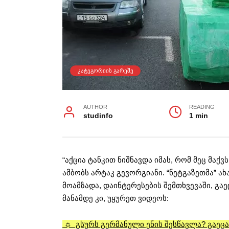
ᲙᲐᲢᲔᲒᲝᲠᲘᲘᲡ ᲒᲐᲠᲔᲨᲔ
AUTHOR
READING
studinfo
1 min
“აქცია ტანკით ნიშნავდა იმას, რომ მეც მაქვ
ამბობს არტაკ გევორგიანი. “ნეტგაზეთმა” 
მოამზადა, დაინტერესების შემთხვევაში, გაეც
მანამდე კი, უყურეთ ვიდეოს:
☼ გსურს გერმანული ენის შესწავლა? გაეც