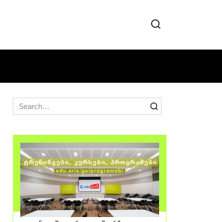
Search
for: