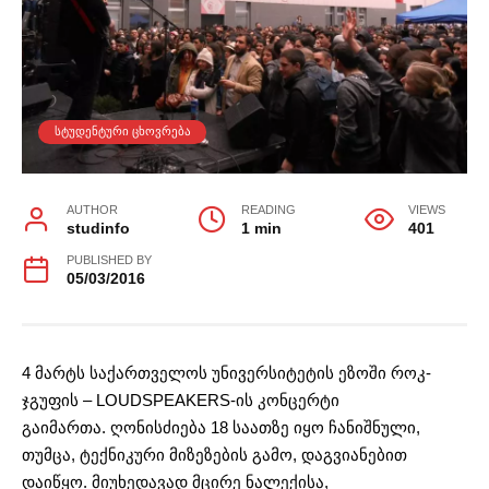
ᲡᲢᲣᲓᲔᲜᲢᲣᲠᲘ ᲪᲮᲝᲕᲠᲔᲑᲐ
AUTHOR
READING
VIEWS
studinfo
1 min
401
PUBLISHED BY
05/03/2016
4 მარტს საქართველოს უნივერსიტეტის ეზოში როკ-
ჯგუფის – LOUDSPEAKERS-ის კონცერტი
გაიმართა. ღონისძიება 18 საათზე იყო ჩანიშნული,
თუმცა, ტექნიკური მიზეზების გამო, დაგვიანებით
დაიწყო. მიუხედავად მცირე ნალექისა,