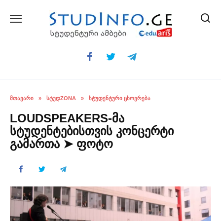
Skip
to
content
ᲛᲗᲐᲕᲐᲠᲘ
»
ᲡᲢᲣᲓZONA
»
ᲡᲢᲣᲓᲔᲜᲢᲣᲠᲘ ᲪᲮᲝᲕᲠᲔᲑᲐ
LOUDSPEAKERS-მა
სტუდენტებისთვის კონცერტი
გამართა ➤ ფოტო