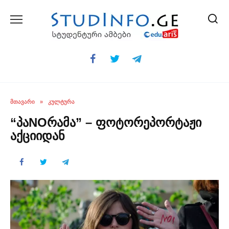
Skip
to
content
ᲛᲗᲐᲕᲐᲠᲘ
»
ᲙᲣᲚᲢᲣᲠᲐ
“პაNOრამა” – ფოტორეპორტაჟი
აქციიდან