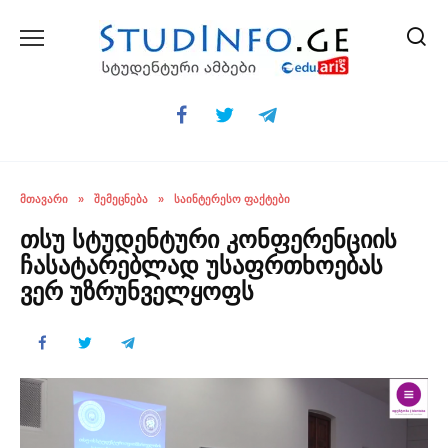
Skip
to
content
ᲛᲗᲐᲕᲐᲠᲘ
»
ᲨᲔᲛᲔᲪᲜᲔᲑᲐ
»
ᲡᲐᲘᲜᲢᲔᲠᲔᲡᲝ ᲤᲐᲥᲢᲔᲑᲘ
თსუ სტუდენტური კონფერენციის
ჩასატარებლად უსაფრთხოებას
ვერ უზრუნველყოფს