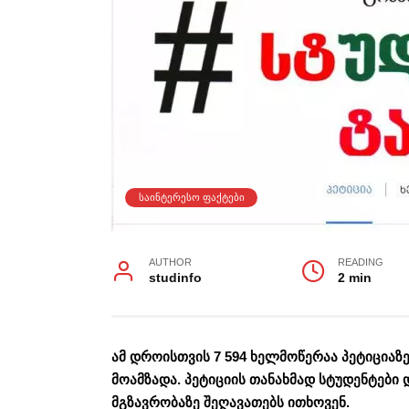
ᲡᲐᲘᲜᲢᲔᲠᲔᲡᲝ ᲤᲐᲥᲢᲔᲑᲘ
AUTHOR
READING
studinfo
2 min
ამ დროისთვის 7 594 ხელმოწერაა პეტიციაზ
მოამზადა. პეტიციის თანახმად სტუდენტებ
მგზავრობაზე შეღავათებს ითხოვენ.