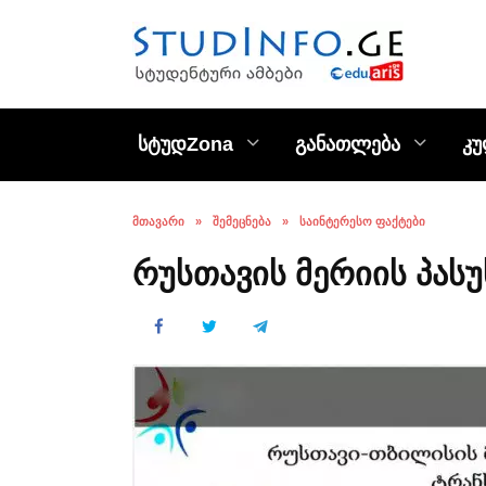
Skip
to
content
სტუდZona
განათლება
კ
ᲛᲗᲐᲕᲐᲠᲘ
»
ᲨᲔᲛᲔᲪᲜᲔᲑᲐ
»
ᲡᲐᲘᲜᲢᲔᲠᲔᲡᲝ ᲤᲐᲥᲢᲔᲑᲘ
რუსთავის მერიის პასუ