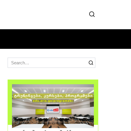
Search
for: