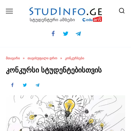
Skip
to
content
ᲛᲗᲐᲕᲐᲠᲘ
»
ᲗᲐᲕᲘᲡᲣᲤᲐᲚᲘ ᲓᲠᲝ
»
ᲙᲝᲜᲙᲣᲠᲡᲔᲑᲘ
კონკურსი სტუდენტებისთვის