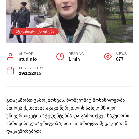
ᲡᲢᲣᲓᲔᲜᲢᲣᲠᲘ ᲪᲮᲝᲕᲠᲔᲑᲐ
AUTHOR
READING
VIEWS
studinfo
1 min
677
PUBLISHED BY
29/12/2015
გთავაზობთ გამოკითხვას, რომელშიც მონაწილეობა
მიიღეს ქუთაისის აკაკი წერეთლის სახელმწიფო
უნივერსიტეტის სტუდენტებმა და გამოთქვეს საკუთარი
აზრი ვიზა ლიბერალიზაციის სავარაუდო შედეგებთან
დაკავშირებით: