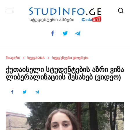
Skip
to
content
ᲛᲗᲐᲕᲐᲠᲘ
»
ᲡᲢᲣᲓZONA
»
ᲡᲢᲣᲓᲔᲜᲢᲣᲠᲘ ᲪᲮᲝᲕᲠᲔᲑᲐ
ქუთაისელი სტუდენტების აზრი ვიზა
ლიბერალიზაციის შესახებ (ვიდეო)