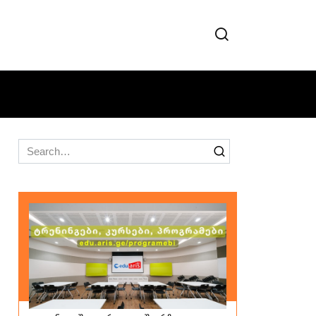
Search
for: