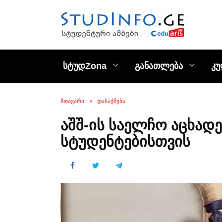
Skip
to
content
სტუდZona
განათლება
კ
ᲛᲗᲐᲕᲐᲠᲘ
»
ᲓᲐᲡᲐᲥᲛᲔᲑᲐ
აშშ-ის საელჩო აცხადე
სტუდენტებისთვის