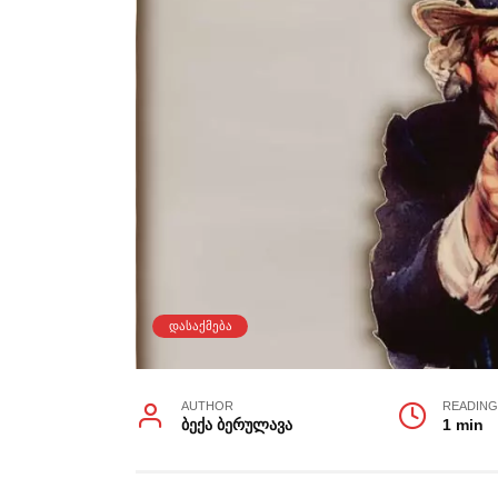
ᲓᲐᲡᲐᲥᲛᲔᲑᲐ
AUTHOR
READIN
ბექა ბერულავა
1 min