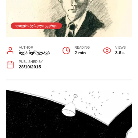
ᲚᲘᲢᲔᲠᲐᲢᲣᲠᲣᲚᲘ ᲒᲕᲔᲠᲓᲘ
AUTHOR
READING
VIEWS
ბექა ბერულავა
2 min
3.6k.
PUBLISHED BY
28/10/2015