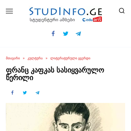
Skip
to
content
ᲛᲗᲐᲕᲐᲠᲘ
»
ᲙᲣᲚᲢᲣᲠᲐ
»
ᲚᲘᲢᲔᲠᲐᲢᲣᲠᲣᲚᲘ ᲒᲕᲔᲠᲓᲘ
ფრანც კაფკას სასიყვარულო
წერილი