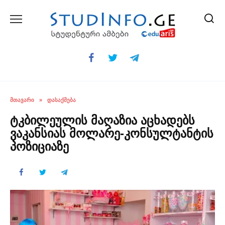
Skip
to
content
ᲛᲗᲐᲕᲐᲠᲘ
»
ᲓᲐᲡᲐᲥᲛᲔᲑᲐ
ტკბილეულის მაღაზია აცხადებს
ვაკანსიას მოლარე-კონსულტანტის
პოზიციაზე