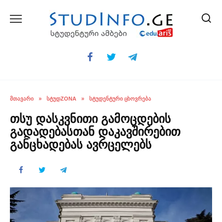
Skip
to
content
ᲛᲗᲐᲕᲐᲠᲘ
»
ᲡᲢᲣᲓZONA
»
ᲡᲢᲣᲓᲔᲜᲢᲣᲠᲘ ᲪᲮᲝᲕᲠᲔᲑᲐ
თსუ დასკვნითი გამოცდების
გადადებასთან დაკავშირებით
განცხადებას ავრცელებს