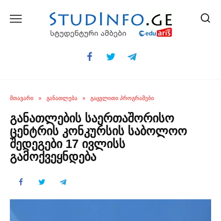
Skip
to
content
ᲛᲗᲐᲕᲐᲠᲘ
»
ᲒᲐᲜᲐᲗᲚᲔᲑᲐ
»
ᲒᲐᲪᲕᲚᲘᲗᲘ ᲞᲠᲝᲒᲠᲐᲛᲔᲑᲘ
განათლების საერთაშორისო
ცენტრის კონკურსის საბოლოო
შედეგები 17 ივლისს
გამოქვეყნდება