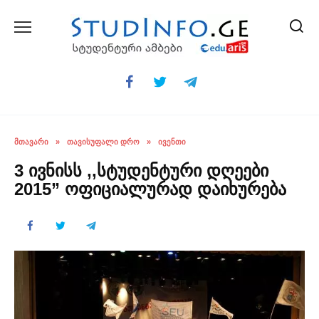
Skip
to
content
ᲛᲗᲐᲕᲐᲠᲘ
»
ᲗᲐᲕᲘᲡᲣᲤᲐᲚᲘ ᲓᲠᲝ
»
ᲘᲕᲔᲜᲗᲘ
3 ივნისს ,,სტუდენტური დღეები
2015” ოფიციალურად დაიხურება