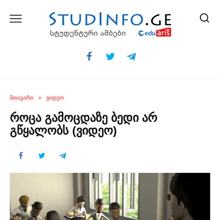
Skip
to
content
ᲛᲗᲐᲕᲐᲠᲘ
»
ᲕᲘᲓᲔᲝ
როცა გამოცდაზე ბედი არ
გწყალობს (ვიდეო)