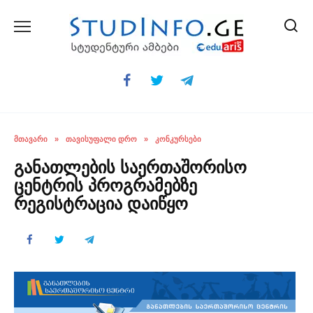
Skip
to
content
ᲛᲗᲐᲕᲐᲠᲘ
»
ᲗᲐᲕᲘᲡᲣᲤᲐᲚᲘ ᲓᲠᲝ
»
ᲙᲝᲜᲙᲣᲠᲡᲔᲑᲘ
განათლების საერთაშორისო
ცენტრის პროგრამებზე
რეგისტრაცია დაიწყო