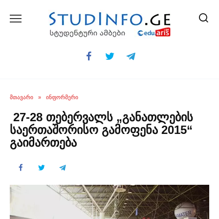
Skip
to
content
ᲛᲗᲐᲕᲐᲠᲘ
»
ᲘᲜᲤᲝᲠᲛᲔᲠᲘ
27-28 თებერვალს „განათლების
საერთაშორისო გამოფენა 2015“
გაიმართება