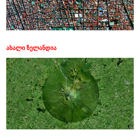
ახალი ზელანდია