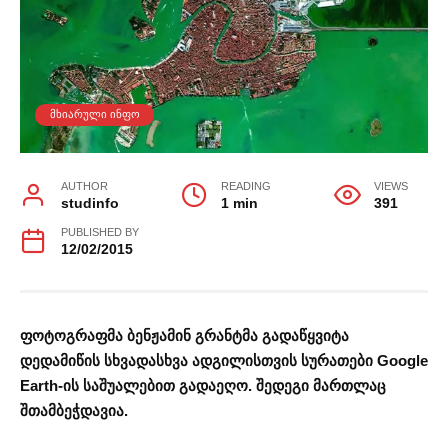
ᲛᲮᲘᲐᲠᲣᲚᲘ ᲘᲜᲤᲝ
AUTHOR
READING
VIEWS
studinfo
1 min
391
PUBLISHED BY
12/02/2015
ფოტოგრაფმა ბენჟამინ გრანტმა გადაწყვიტა
დედამიწის სხვადასხვა ადგილისთვის სურათები Google
Earth-ის საშუალებით გადაეღო. შედეგი მართლაც
შთამბეჭდავია.