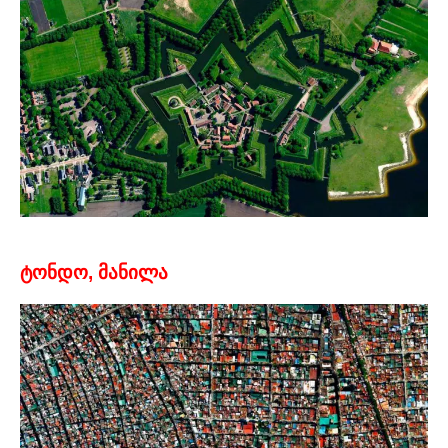
ტონდო, მანილა