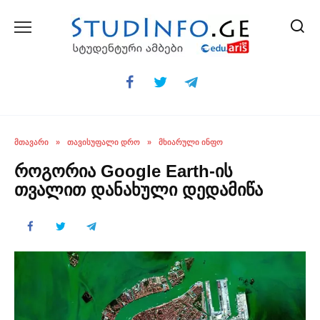
Skip
to
content
ᲛᲗᲐᲕᲐᲠᲘ
»
ᲗᲐᲕᲘᲡᲣᲤᲐᲚᲘ ᲓᲠᲝ
»
ᲛᲮᲘᲐᲠᲣᲚᲘ ᲘᲜᲤᲝ
როგორია Google Earth-ის
თვალით დანახული დედამიწა