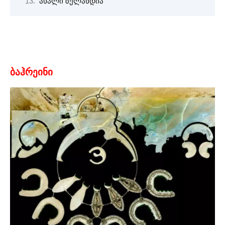
ახალი ზელანდია
ბაჰრეინი