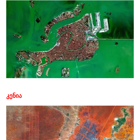
კენია