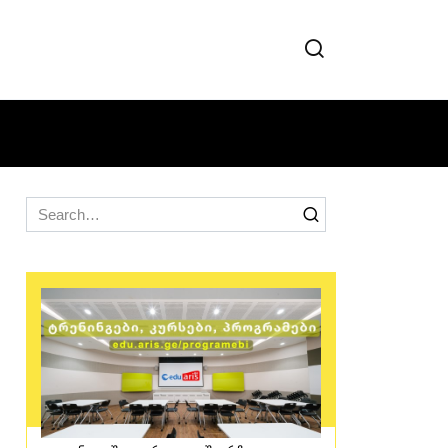
Search
for: