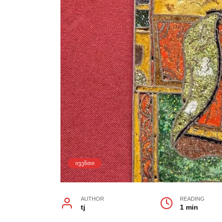
ᲘᲕᲔᲜᲗᲘ
AUTHOR
READING
tj
1 min